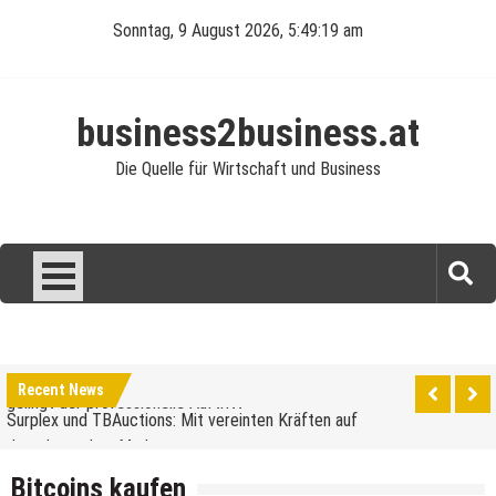
Skip
Sonntag, 9 August 2026, 5:49:19 am
to
content
business2business.at
Die Quelle für Wirtschaft und Business
Was verdient man als Reinigungskraft?
Perfekte Ausstattung für die Gastronomie: So
Recent News
gelingt der professionelle Auftritt
Surplex und TBAuctions: Mit vereinten Kräften auf
dem deutschen Markt
Unternehmensveranstaltungen: Ein Leitfaden für
Bitcoins kaufen
den Anfang