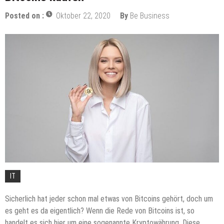
Elektroautos: Die Revolution auf Rädern
Posted on :
Oktober 22, 2020
By
Be Business
Kreatives Marketing – Strategien zum Erfolg
Schwerlastregale: Ein Muss für viele Unternehmen
Welches Glas für mein Rolltor?
Effizienzsteigerung durch Hubtische
Alles im Blick: Tipps, wie Sie Ihr Lager in Ordnung
halten
Was verdient man als Reinigungskraft?
Perfekte Ausstattung für die Gastronomie: So
gelingt der professionelle Auftritt
IT
Sicherlich hat jeder schon mal etwas von Bitcoins gehört, doch um
es geht es da eigentlich? Wenn die Rede von Bitcoins ist, so
handelt es sich hier um eine sogenannte Kryptowährung. Diese