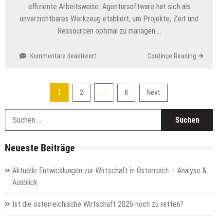
effiziente Arbeitsweise. Agentursoftware hat sich als
unverzichtbares Werkzeug etabliert, um Projekte, Zeit und
Ressourcen optimal zu managen….
für
Kommentare deaktiviert
Continue Reading
Effizientes
Arbeiten
mit
Seitennummerierung
1
…
2
8
Next
Agentursoftware:
der
Mehr
S
Zeit,
Beiträge
n
Weniger
Stress
Neueste Beiträge
Aktuelle Entwicklungen zur Wirtschaft in Österreich – Analyse &
Ausblick
Ist die österreichische Wirtschaft 2026 noch zu retten?