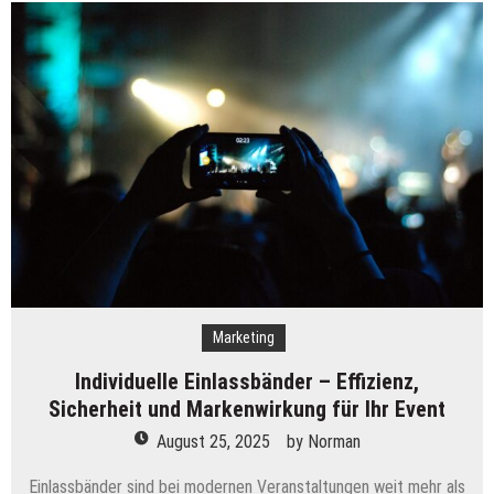
für
die
Gastronomie:
So
gelingt
der
professionelle
Auftritt
Marketing
Individuelle Einlassbänder – Effizienz,
Sicherheit und Markenwirkung für Ihr Event
August 25, 2025
by
Norman
Einlassbänder sind bei modernen Veranstaltungen weit mehr als