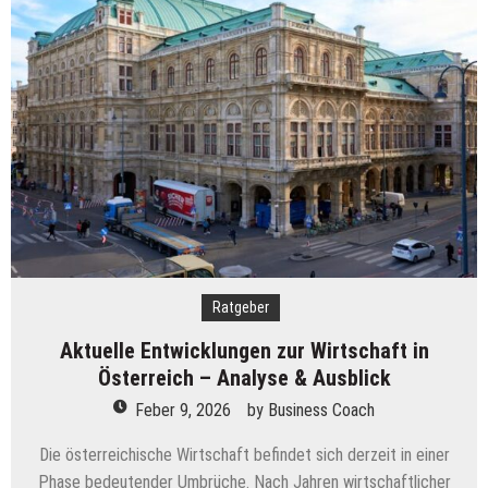
Kreatives Marketing – Strategien zum Erfolg
Schwerlastregale: Ein Muss für viele Unternehmen
Welches Glas für mein Rolltor?
Effizienzsteigerung durch Hubtische
Alles im Blick: Tipps, wie Sie Ihr Lager in Ordnung
halten
Was verdient man als Reinigungskraft?
Perfekte Ausstattung für die Gastronomie: So
gelingt der professionelle Auftritt
Ratgeber
Aktuelle Entwicklungen zur Wirtschaft in
Österreich – Analyse & Ausblick
Feber 9, 2026
by
Business Coach
Die österreichische Wirtschaft befindet sich derzeit in einer
Phase bedeutender Umbrüche. Nach Jahren wirtschaftlicher