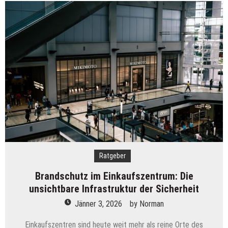
österreichische
Wirtschaft
2026
noch
zu
retten?
Ratgeber
Brandschutz im Einkaufszentrum: Die
unsichtbare Infrastruktur der Sicherheit
Jänner 3, 2026
by
Norman
Einkaufszentren sind heute weit mehr als reine Orte des