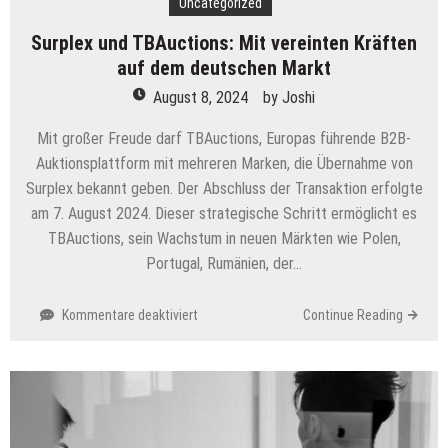
Uncategorized
für
Ihre
Surplex und TBAuctions: Mit vereinten Kräften
Veranstaltungen
auf dem deutschen Markt
kaufen?
August 8, 2024
by
Joshi
Mit großer Freude darf TBAuctions, Europas führende B2B-
Auktionsplattform mit mehreren Marken, die Übernahme von
Surplex bekannt geben. Der Abschluss der Transaktion erfolgte
am 7. August 2024. Dieser strategische Schritt ermöglicht es
TBAuctions, sein Wachstum in neuen Märkten wie Polen,
Portugal, Rumänien, der…
für
Kommentare deaktiviert
Continue Reading
Surplex
und
TBAuctions:
Mit
vereinten
Kräften