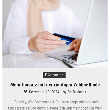
von
Automatisierung
im
modernen
Geschäftsprozess
E-Commerce
Mehr Umsatz mit der richtigen Zahlmethode
Dezember 10, 2024
by
Be Business
Shopify, WooCommerce & Co.: Kostenoptimierung und
Umsatzsteigerung durch clevere Zahlungsmethoden Die Wahl