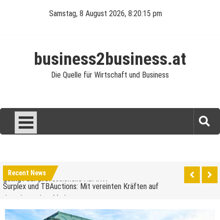
Skip
Samstag, 8 August 2026, 8:20:16 pm
to
content
business2business.at
Die Quelle für Wirtschaft und Business
Was verdient man als Reinigungskraft?
Perfekte Ausstattung für die Gastronomie: So
gelingt der professionelle Auftritt
Surplex und TBAuctions: Mit vereinten Kräften auf
Recent News
dem deutschen Markt
Unternehmensveranstaltungen: Ein Leitfaden für
den Anfang
Elektroautos: Die Revolution auf Rädern