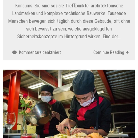
Konsums. Sie sind soziale Treffpunkte, architektonische
Landmarken und komplexe technische Bauwerke. Tausende
Menschen bewegen sich täglich durch diese Gebäude, oft ohne
sich bewusst zu sein, welche ausgeklügelten
Sicherheitskonzepte im Hintergrund wirken. Eine der…
für
Kommentare deaktiviert
Continue Reading
Brandschutz
im
Einkaufszentrum:
Die
unsichtbare
Infrastruktur
der
Sicherheit