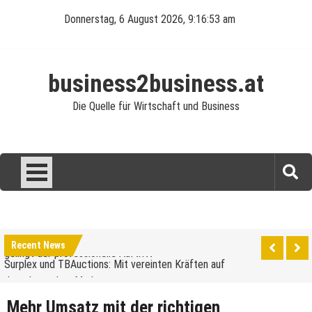
Skip
Donnerstag, 6 August 2026, 9:16:54 am
to
content
business2business.at
Die Quelle für Wirtschaft und Business
Was verdient man als Reinigungskraft?
Perfekte Ausstattung für die Gastronomie: So
gelingt der professionelle Auftritt
Surplex und TBAuctions: Mit vereinten Kräften auf
Recent News
dem deutschen Markt
Unternehmensveranstaltungen: Ein Leitfaden für
den Anfang
Elektroautos: Die Revolution auf Rädern
Mehr Umsatz mit der richtigen