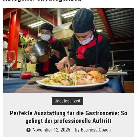
Kreatives Marketing – Strategien zum Erfolg
Schwerlastregale: Ein Muss für viele Unternehmen
Welches Glas für mein Rolltor?
Effizienzsteigerung durch Hubtische
Alles im Blick: Tipps, wie Sie Ihr Lager in Ordnung
halten
Was verdient man als Reinigungskraft?
Perfekte Ausstattung für die Gastronomie: So
gelingt der professionelle Auftritt
Uncategorized
Perfekte Ausstattung für die Gastronomie: So
gelingt der professionelle Auftritt
November 12, 2025
by
Business Coach