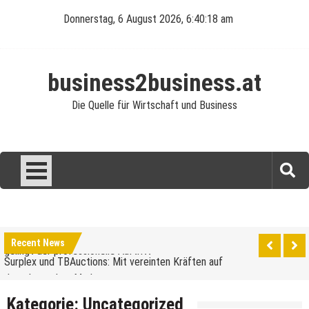
Skip
Donnerstag, 6 August 2026, 6:40:19 am
to
content
business2business.at
Die Quelle für Wirtschaft und Business
Was verdient man als Reinigungskraft?
Perfekte Ausstattung für die Gastronomie: So
gelingt der professionelle Auftritt
Surplex und TBAuctions: Mit vereinten Kräften auf
Recent News
dem deutschen Markt
Unternehmensveranstaltungen: Ein Leitfaden für
den Anfang
Elektroautos: Die Revolution auf Rädern
Kategorie:
Uncategorized