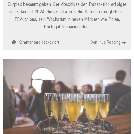
Surplex bekannt geben. Der Abschluss der Transaktion erfolgte
am 7. August 2024. Dieser strategische Schritt ermöglicht es
TBAuctions, sein Wachstum in neuen Märkten wie Polen,
Portugal, Rumänien, der…
für
Kommentare deaktiviert
Continue Reading
Surplex
und
TBAuctions:
Mit
vereinten
Kräften
auf
dem
deutschen
Markt