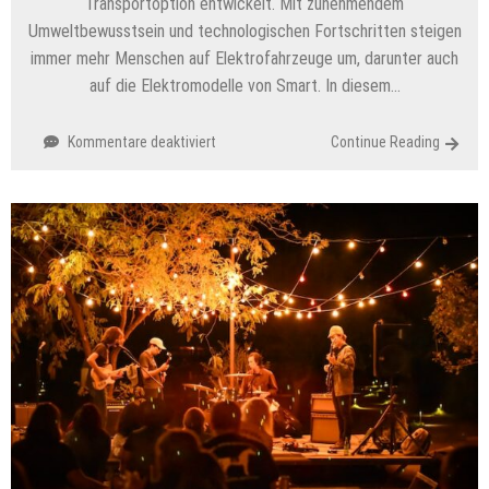
Transportoption entwickelt. Mit zunehmendem
Umweltbewusstsein und technologischen Fortschritten steigen
immer mehr Menschen auf Elektrofahrzeuge um, darunter auch
auf die Elektromodelle von Smart. In diesem…
für
Kommentare deaktiviert
Continue Reading
Elektroautos:
Die
Revolution
auf
Rädern