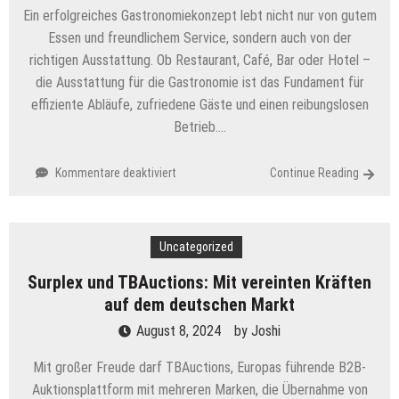
Ein erfolgreiches Gastronomiekonzept lebt nicht nur von gutem
Essen und freundlichem Service, sondern auch von der
richtigen Ausstattung. Ob Restaurant, Café, Bar oder Hotel –
die Ausstattung für die Gastronomie ist das Fundament für
effiziente Abläufe, zufriedene Gäste und einen reibungslosen
Betrieb….
für
Kommentare deaktiviert
Continue Reading
Perfekte
Ausstattung
für
Uncategorized
die
Gastronomie:
Surplex und TBAuctions: Mit vereinten Kräften
So
auf dem deutschen Markt
gelingt
der
August 8, 2024
by
Joshi
professionelle
Auftritt
Mit großer Freude darf TBAuctions, Europas führende B2B-
Auktionsplattform mit mehreren Marken, die Übernahme von