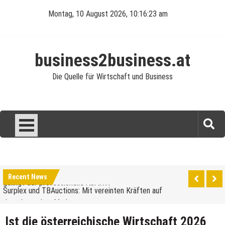
Skip
Montag, 10 August 2026, 10:16:24 am
to
content
business2business.at
Die Quelle für Wirtschaft und Business
Was verdient man als Reinigungskraft?
Perfekte Ausstattung für die Gastronomie: So
gelingt der professionelle Auftritt
Surplex und TBAuctions: Mit vereinten Kräften auf
Recent News
dem deutschen Markt
Unternehmensveranstaltungen: Ein Leitfaden für
den Anfang
Elektroautos: Die Revolution auf Rädern
Ist die österreichische Wirtschaft 2026