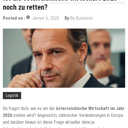
Kreatives Marketing – Strategien zum Erfolg
noch zu retten?
Schwerlastregale: Ein Muss für viele Unternehmen
Posted on :
Jänner 6, 2026
By
Be Business
Welches Glas für mein Rolltor?
Effizienzsteigerung durch Hubtische
Alles im Blick: Tipps, wie Sie Ihr Lager in Ordnung
halten
Was verdient man als Reinigungskraft?
Perfekte Ausstattung für die Gastronomie: So
gelingt der professionelle Auftritt
Logistik
Du fragst dich, wie es um die
österreichische Wirtschaft im Jahr
2026
stehen wird? Angesichts zahlreicher Veränderungen in Europa
und darüber hinaus ist diese Frage aktueller denn je.