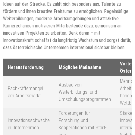
Ideen auf der Strecke. Es zahlt sich besonders aus, Talente zu
fördern und ihnen kreative Freiräume zu ermöglichen. Regelmäßige
Weiterbildungen, moderne Arbeitsumgebungen und attraktive
Karrierechancen motivieren Mitarbeitende dazu, gemeinsam an
innovativen Projekten zu arbeiten. Denk daran – mit
Innovationskraft schaffst du langfristig Wachstum und sorgst dafür,
dass österreichische Unternehmen international sichtbar bleiben.
Vorteil
Herausforderung
Mögliche Maßnahme
Österr
Mehr qua
Ausbau von
Fachkräftemangel
Arbeit
Weiterbildungs- und
am Arbeitsmarkt
höhere
Umschulungsprogrammen
Wettbew
Förderungen für
Stärker
Innovationsschwäche
Forschung und
Innovat
in Unternehmen
Kooperationen mit Start-
interna
ups
Sichtba