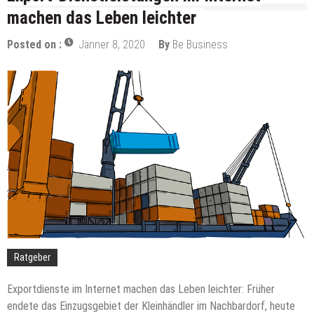
Elektroautos: Die Revolution auf Rädern
machen das Leben leichter
Kreatives Marketing – Strategien zum Erfolg
Posted on :
Jänner 8, 2020
By
Be Business
Schwerlastregale: Ein Muss für viele Unternehmen
Welches Glas für mein Rolltor?
Effizienzsteigerung durch Hubtische
Alles im Blick: Tipps, wie Sie Ihr Lager in Ordnung
halten
Was verdient man als Reinigungskraft?
Perfekte Ausstattung für die Gastronomie: So
gelingt der professionelle Auftritt
Ratgeber
Exportdienste im Internet machen das Leben leichter: Früher
endete das Einzugsgebiet der Kleinhändler im Nachbardorf, heute