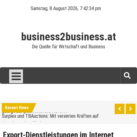
Skip
Samstag, 8 August 2026, 7:42:34 pm
to
content
business2business.at
Die Quelle für Wirtschaft und Business
Was verdient man als Reinigungskraft?
Perfekte Ausstattung für die Gastronomie: So
Recent News
gelingt der professionelle Auftritt
Surplex und TBAuctions: Mit vereinten Kräften auf
dem deutschen Markt
Unternehmensveranstaltungen: Ein Leitfaden für
Export-Dienstleistungen im Internet
den Anfang