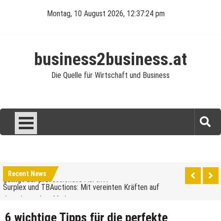
Skip
Montag, 10 August 2026, 12:37:25 pm
to
content
business2business.at
Die Quelle für Wirtschaft und Business
Was verdient man als Reinigungskraft?
Perfekte Ausstattung für die Gastronomie: So
gelingt der professionelle Auftritt
Recent News
Surplex und TBAuctions: Mit vereinten Kräften auf
dem deutschen Markt
Unternehmensveranstaltungen: Ein Leitfaden für
den Anfang
6 wichtige Tipps für die perfekte